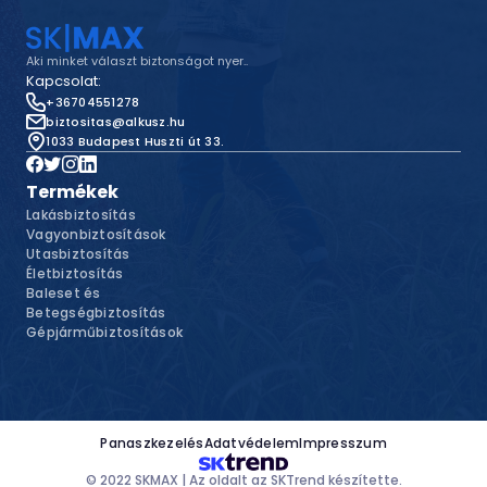
Aki minket választ biztonságot nyer..
Kapcsolat:
+36704551278
biztositas@alkusz.hu
1033 Budapest Huszti út 33.
Termékek
Lakásbiztosítás
Vagyonbiztosítások
Utasbiztosítás
Életbiztosítás
Baleset és
Betegségbiztosítás
Gépjárműbiztosítások
Panaszkezelés
Adatvédelem
Impresszum
© 2022 SKMAX |
Az oldalt az SKTrend készítette.