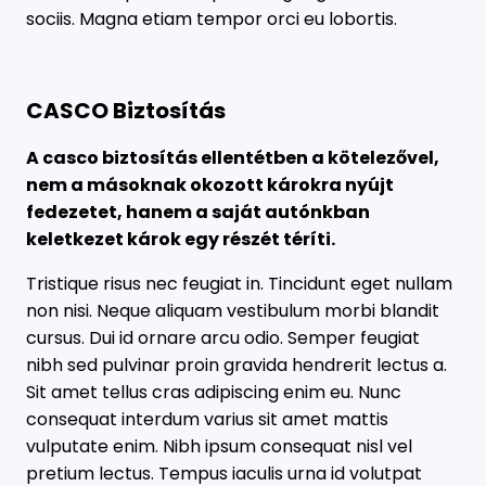
sociis. Magna etiam tempor orci eu lobortis.
CASCO Biztosítás
A casco biztosítás ellentétben a kötelezővel,
nem a másoknak okozott károkra nyújt
fedezetet, hanem a saját autónkban
keletkezet károk egy részét téríti.
Tristique risus nec feugiat in. Tincidunt eget nullam
non nisi. Neque aliquam vestibulum morbi blandit
cursus. Dui id ornare arcu odio. Semper feugiat
nibh sed pulvinar proin gravida hendrerit lectus a.
Sit amet tellus cras adipiscing enim eu. Nunc
consequat interdum varius sit amet mattis
vulputate enim. Nibh ipsum consequat nisl vel
pretium lectus. Tempus iaculis urna id volutpat