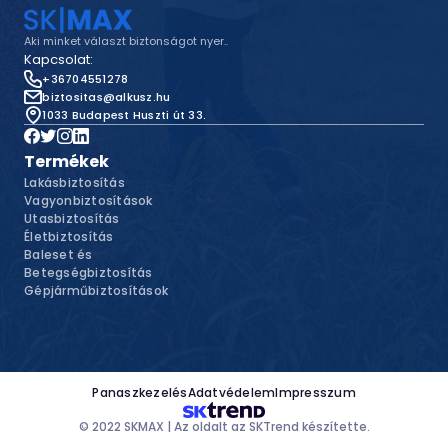
Aki minket választ biztonságot nyer..
Kapcsolat:
+36704551278
biztositas@alkusz.hu
1033 Budapest Huszti út 33.
Termékek
Lakásbiztosítás
Vagyonbiztosítások
Utasbiztosítás
Életbiztosítás
Baleset és
Betegségbiztosítás
Gépjárműbiztosítások
Panaszkezelés
Adatvédelem
Impresszum
© 2022 SKMAX |
Az oldalt az SKTrend készítette.